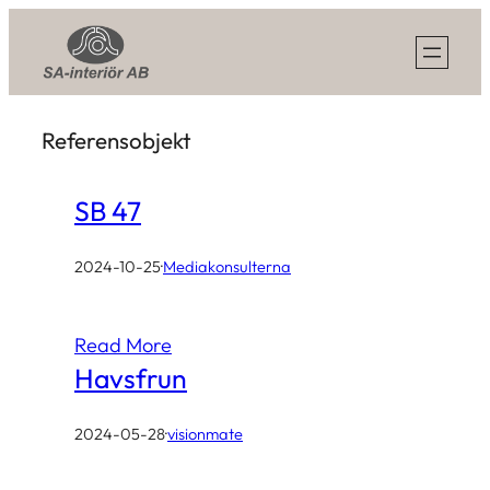
Skip
to
content
Referensobjekt
SB 47
2024-10-25
·
Mediakonsulterna
Read More
Havsfrun
2024-05-28
·
visionmate